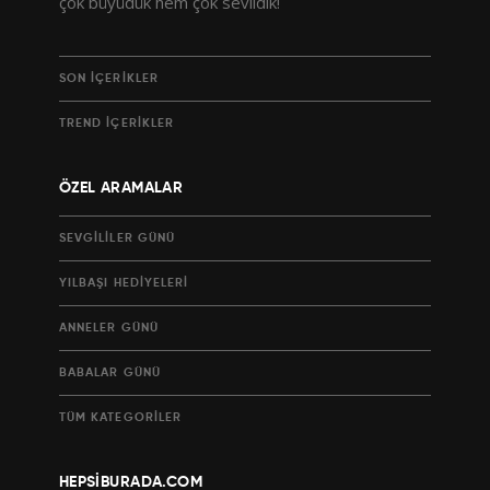
çok büyüdük hem çok sevildik!
SON İÇERIKLER
TREND İÇERIKLER
ÖZEL ARAMALAR
SEVGILILER GÜNÜ
YILBAŞI HEDIYELERI
ANNELER GÜNÜ
BABALAR GÜNÜ
TÜM KATEGORILER
HEPSİBURADA.COM