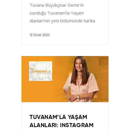
Tuvana Büyükçınar Demir'in
sunduğu Tuvanam’la Yaşam
Alanları’nın yeni bölümünde harika
bir "Kitap Okuma Köşesi" sizleri
bekliyor. Kış geldi ve havalar
12 Ocak 2022
TUVANAM’LA YAŞAM
ALANLARI: INSTAGRAM