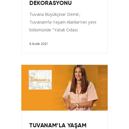
DEKORASYONU
Tuvana Büyükçınar Demir,
Tuvanam’la Yaşam Alanları’nın yeni
bölümünde "Yatak Odası
Dekorasyonu" ile karşınıza çıkıyor.
Tuvana; okul, ev ve iş arasında
8 Aralık 2021
TUVANAM’LA YAŞAM