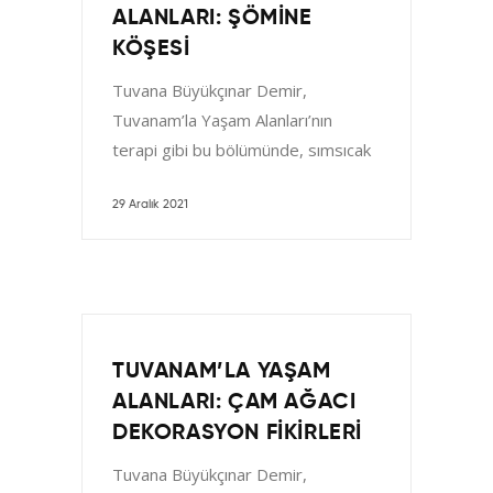
ALANLARI: ŞÖMINE
KÖŞESI
Tuvana Büyükçınar Demir,
Tuvanam’la Yaşam Alanları’nın
terapi gibi bu bölümünde, sımsıcak
bir "Şömine Köşesi" ile karşınızda.
Yorgun bir günün ardından
29 Aralık 2021
TUVANAM’LA YAŞAM
ALANLARI: ÇAM AĞACI
DEKORASYON FIKIRLERI
Tuvana Büyükçınar Demir,