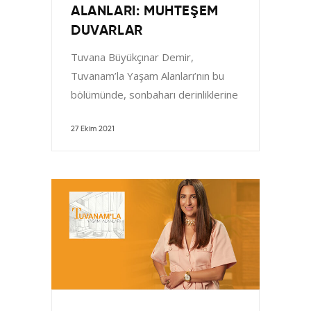
ALANLARI: MUHTEŞEM
DUVARLAR
Tuvana Büyükçınar Demir,
Tuvanam’la Yaşam Alanları’nın bu
bölümünde, sonbaharı derinliklerine
kadar hissettiğimiz şu dönemde,
sımsıcak renklere sahip "Muhteşem
27 Ekim 2021
Duvarları" sizlerle