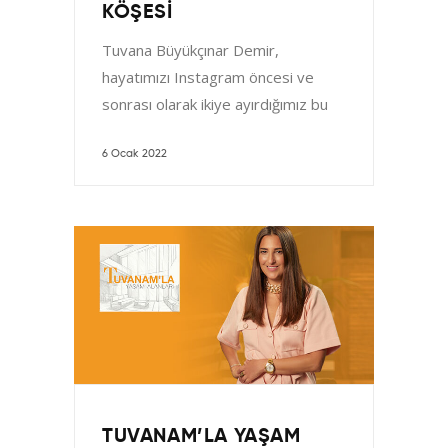
KÖŞESI
Tuvana Büyükçınar Demir,
hayatımızı Instagram öncesi ve
sonrası olarak ikiye ayırdığımız bu
dönemde, muhteşem bir
"Instagram Köşesini" sizler için
6 Ocak 2022
hazırlıyor. Fotoğraflarda
TUVANAM’LA YAŞAM