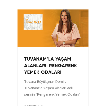
TUVANAM’LA YAŞAM
ALANLARI: RENGARENK
YEMEK ODALARI
Tuvana Büyükçınar Demir,
Tuvanam’la Yaşam Alanları adlı
serinin “Rengarenk Yemek Odaları”
adlı bölümünde sizleri yazın tüm
11 Ağustos 2021