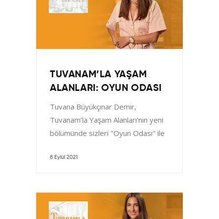
TUVANAM’LA YAŞAM
ALANLARI: OYUN ODASI
Tuvana Büyükçınar Demir,
Tuvanam’la Yaşam Alanları'nın yeni
bölümünde sizleri "Oyun Odası" ile
buluşturuyor. Geçtiğimiz bölümde
yıldızlarla gökyüzüne uçurduğumuz
8 Eylül 2021
çocuklar bu