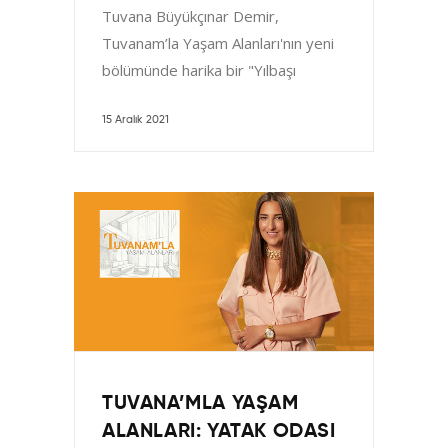
Tuvana Büyükçınar Demir,
Tuvanam’la Yaşam Alanları'nın yeni
bölümünde harika bir "Yılbaşı
Masası" kurmanın detaylarını
sizlerle paylaşıyor. Takvimler yılın
15 Aralık 2021
en sevilen
TUVANA’MLA YAŞAM
ALANLARI: YATAK ODASI