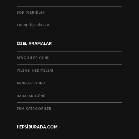
SON İÇERIKLER
TREND İÇERIKLER
ÖZEL ARAMALAR
SEVGILILER GÜNÜ
YILBAŞI HEDIYELERI
ANNELER GÜNÜ
BABALAR GÜNÜ
TÜM KATEGORILER
HEPSİBURADA.COM