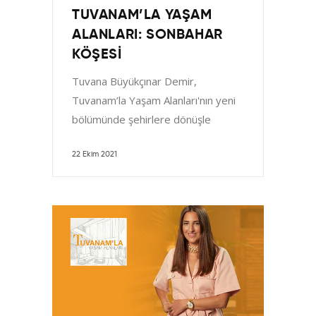
TUVANAM’LA YAŞAM
ALANLARI: SONBAHAR
KÖŞESI
Tuvana Büyükçınar Demir,
Tuvanam’la Yaşam Alanları'nın yeni
bölümünde şehirlere dönüşle
beraber sıcacık evlerimizde küçük
değişikliklerle bir "Sonbahar Köşesi"
22 Ekim 2021
yaratmanın püf