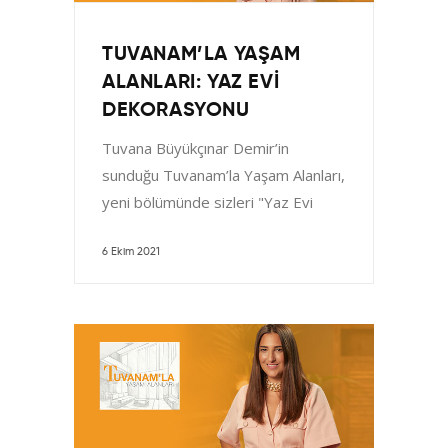
TUVANAM’LA YAŞAM
ALANLARI: YAZ EVI
DEKORASYONU
Tuvana Büyükçınar Demir’in
sunduğu Tuvanam’la Yaşam Alanları,
yeni bölümünde sizleri "Yaz Evi
Dekorasyonu" ile buluşturuyor.
Yazın sonuna gelmemizle birlikte
6 Ekim 2021
okullar