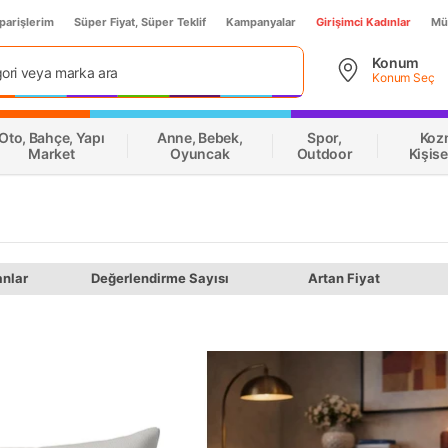
parişlerim
Süper Fiyat, Süper Teklif
Kampanyalar
Girişimci Kadınlar
Müş
Konum
Konum Seç
Oto, Bahçe, Yapı
Anne, Bebek,
Spor,
Koz
Market
Oyuncak
Outdoor
Kişis
anlar
Değerlendirme Sayısı
Artan Fiyat