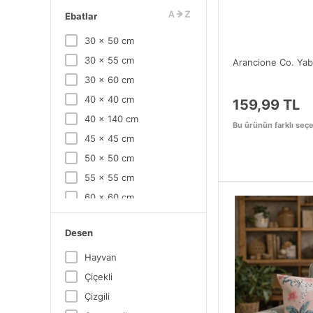
Ebatlar
30 x 50 cm
30 x 55 cm
Arancione Co. Yaba
30 x 60 cm
40 x 40 cm
159,99 TL
40 x 140 cm
Bu ürünün farklı seçe
45 x 45 cm
50 x 50 cm
55 x 55 cm
60 x 60 cm
145 x 100 cm
Desen
145 x 210 cm
145 x 270 cm
Hayvan
Çiçekli
Çizgili