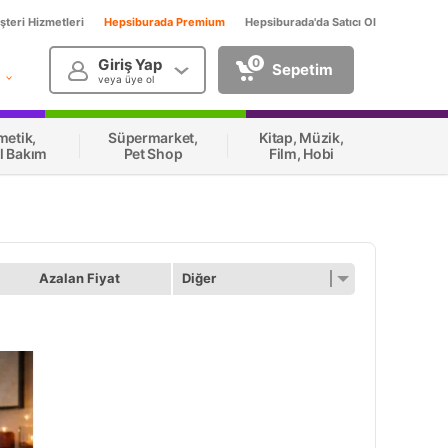
teri Hizmetleri
Hepsiburada Premium
Hepsiburada'da Satıcı Ol
Giriş Yap
0
Sepetim
veya üye ol
metik,
Süpermarket,
Kitap, Müzik,
el Bakım
Pet Shop
Film, Hobi
Azalan Fiyat
Diğer