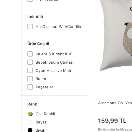
İndirimli
HasDiscountWithConditionsGroup
Ürün Çeşidi
Kırlent & Kırlent Kılıfı
Bebek Bakım Çantası
Oyun Halısı ve Matı
Runner
Peçeteler
Arancione Co. Yaba
Renk
Çok Renkli
159,99 TL
Beyaz
Bu ürünün farklı seçe
Siyah