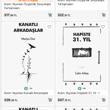
Aram Yayınları Özgürlük Sosyolojisi
Ek 100 TL Kupon
Ek 100 TL Kupon
Aram Yayınları Özgürlük Sosyolojisi
Tartışmaları
Tartışmaları
317
322
,95
TL
,15
TL
Aram Yayınları Kanatlı Arkadaşlar
Aram Yayınları Hapiste 31. Yıl - I
329
307
,35
TL
,75
TL