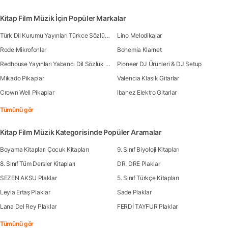
Kitap Film Müzik İçin Popüler Markalar
Türk Dil Kurumu Yayınları Türkce Sözlük Kitapları
Lino Melodikalar
Rode Mikrofonlar
Bohemia Klarnet
Redhouse Yayınları Yabancı Dil Sözlük Kitapları
Pioneer DJ Ürünleri & DJ Setup
Mikado Pikaplar
Valencia Klasik Gitarlar
Crown Well Pikaplar
Ibanez Elektro Gitarlar
Tümünü gör
Kitap Film Müzik Kategorisinde Popüler Aramalar
Boyama Kitapları Çocuk Kitapları
9. Sınıf Biyoloji Kitapları
8. Sınıf Tüm Dersler Kitapları
DR. DRE Plaklar
SEZEN AKSU Plaklar
5. Sınıf Türkçe Kitapları
Leyla Ertaş Plaklar
Sade Plaklar
Lana Del Rey Plaklar
FERDİ TAYFUR Plaklar
Tümünü gör