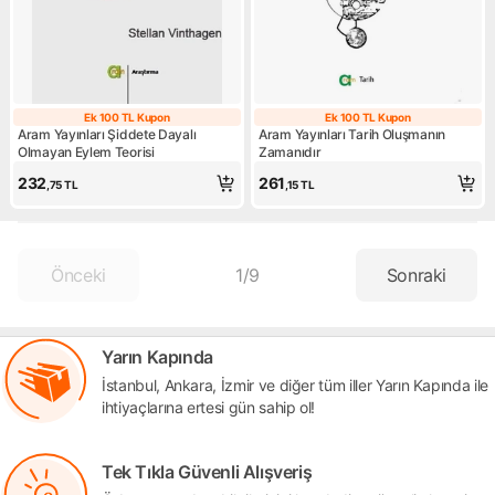
Ek 100 TL Kupon
Ek 100 TL Kupon
Ek 100 TL Kupon
Ek 100 TL Kupo
Aram Yayınları Şiddete Dayalı
Aram Yayınları Tarih Oluşmanın
Olmayan Eylem Teorisi
Zamanıdır
232
261
,75
TL
,15
TL
Önceki
1
/
9
Sonraki
Yarın Kapında
İstanbul, Ankara, İzmir ve diğer tüm iller Yarın Kapında ile
ihtiyaçlarına ertesi gün sahip ol!
Tek Tıkla Güvenli Alışveriş