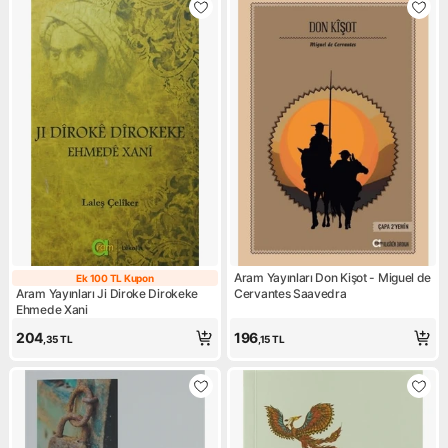
Aram Yayınları Don Kişot - Miguel de
Ek 100 TL Kupon
Ek 100 TL Kupon
Aram Yayınları Ji Diroke Dirokeke
Cervantes Saavedra
Ehmede Xani
204
196
,35
TL
,15
TL