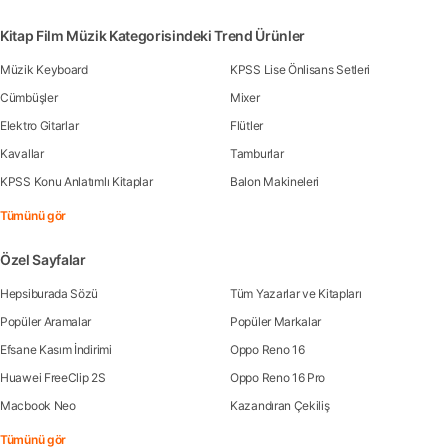
Kitap Film Müzik Kategorisindeki Trend Ürünler
Müzik Keyboard
KPSS Lise Önlisans Setleri
Cümbüşler
Mixer
Elektro Gitarlar
Flütler
Kavallar
Tamburlar
KPSS Konu Anlatımlı Kitaplar
Balon Makineleri
Tümünü gör
Özel Sayfalar
Hepsiburada Sözü
Tüm Yazarlar ve Kitapları
Popüler Aramalar
Popüler Markalar
Efsane Kasım İndirimi
Oppo Reno 16
Huawei FreeClip 2S
Oppo Reno 16 Pro
Macbook Neo
Kazandıran Çekiliş
Tümünü gör