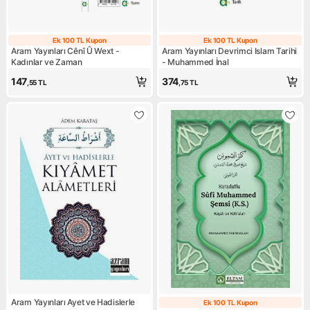
Ek 100 TL Kupon
Ek 100 TL Kupon
Ek 100 TL Kupon
Ek 100 TL Kupo
Aram Yayınları Cênî Û Wext -
Aram Yayınları Devrimci Islam Tarihi
Kadınlar ve Zaman
- Muhammed İnal
147
374
,55
TL
,75
TL
Aram Yayınları Ayet ve Hadislerle
Ek 100 TL Kupon
Ek 100 TL Kupo