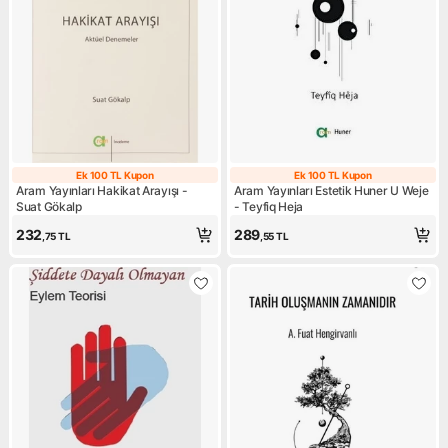
Ek 100 TL Kupon
Ek 100 TL Kupon
Ek 100 TL Kupon
Ek 100 TL Kupo
Aram Yayınları Hakikat Arayışı -
Aram Yayınları Estetik Huner U Weje
Suat Gökalp
- Teyfiq Heja
232
289
,75
TL
,55
TL