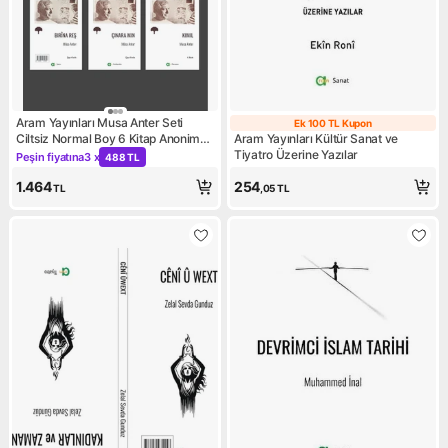
Aram Yayınları Musa Anter Seti
Ek 100 TL Kupon
Ek 100 TL Kupo
Ciltsiz Normal Boy 6 Kitap Anonim
Aram Yayınları Kültür Sanat ve
Yazar Türkçe Basım
Tiyatro Üzerine Yazılar
Peşin fiyatına
3 x
488 TL
Kampanya: Peşin fiyatına 3 x 488 TL
1.464
254
TL
,05
TL