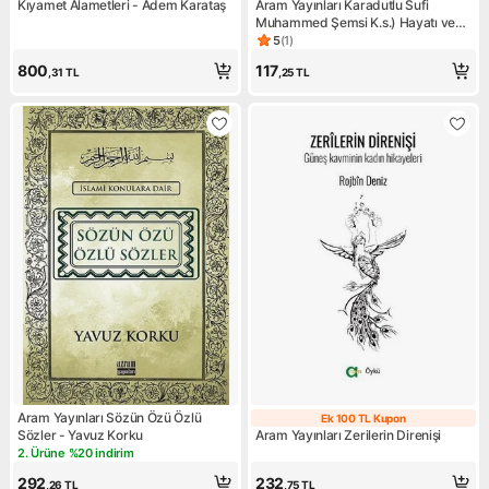
Kıyamet Alametleri - Adem Karataş
Aram Yayınları Karadutlu Sufi
Muhammed Şemsi K.s.) Hayatı ve
Hatıraları - Muhammed Fakirullah
5
(
1
)
Ürün puanı 5, 1 değerlendirm
800
117
,31
TL
,25
TL
Aram Yayınları Sözün Özü Özlü
Ek 100 TL Kupon
Ek 100 TL Kupo
Sözler - Yavuz Korku
Aram Yayınları Zerilerin Direnişi
2. Ürüne %20 indirim
Kampanya: 2. Ürüne %20 indirim
292
232
,26
TL
,75
TL