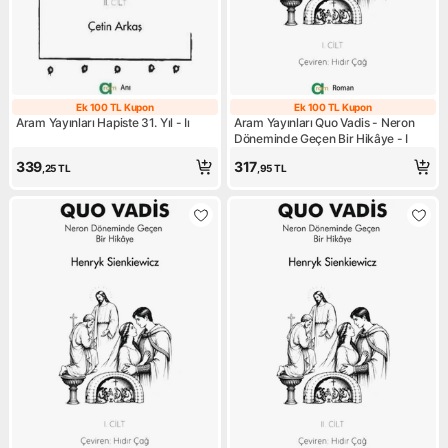
Ek 100 TL Kupon
Ek 100 TL Kupon
Ek 100 TL Kupon
Ek 100 TL Kupo
Aram Yayınları Hapiste 31. Yıl - Iı
Aram Yayınları Quo Vadis - Neron
Döneminde Geçen Bir Hikâye - I
339
317
,25
TL
,95
TL