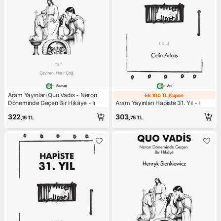
Aram Yayınları Quo Vadis - Neron
Ek 100 TL Kupon
Ek 100 TL Kupo
Döneminde Geçen Bir Hikâye - Iı
Aram Yayınları Hapiste 31. Yıl - I
322
303
,15
TL
,75
TL