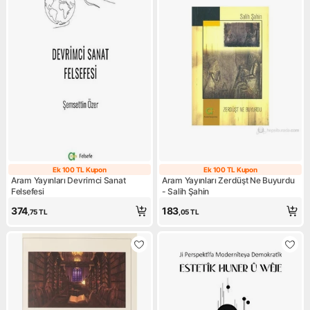
Ek 100 TL Kupon
Ek 100 TL Kupon
Ek 100 TL Kupon
Ek 100 TL Kupo
Aram Yayınları Devrimci Sanat
Aram Yayınları Zerdüşt Ne Buyurdu
Felsefesi
- Salih Şahin
374
183
,75
TL
,05
TL