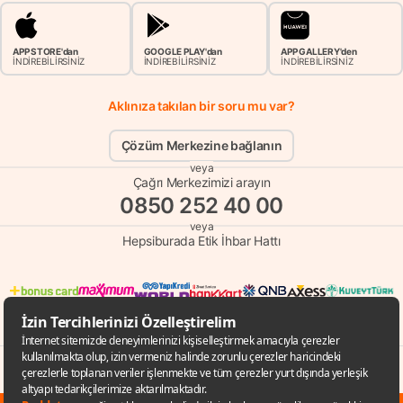
APP STORE'dan
GOOGLE PLAY'dan
APP GALLERY'den
İNDİREBİLİRSİNİZ
İNDİREBİLİRSİNİZ
İNDİREBİLİRSİNİZ
Aklınıza takılan bir soru mu var?
Çözüm Merkezine bağlanın
veya
Çağrı Merkezimizi arayın
0850 252 40 00
veya
Hepsiburada Etik İhbar Hattı