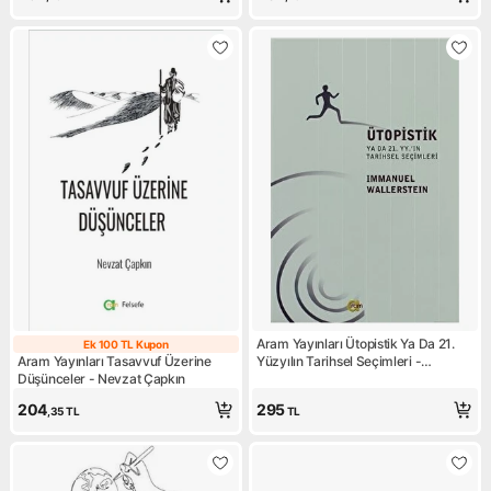
Aram Yayınları Ütopistik Ya Da 21.
Ek 100 TL Kupon
Ek 100 TL Kupon
Aram Yayınları Tasavvuf Üzerine
Yüzyılın Tarihsel Seçimleri -
Düşünceler - Nevzat Çapkın
Immanuel Wallerstein
204
295
,35
TL
TL