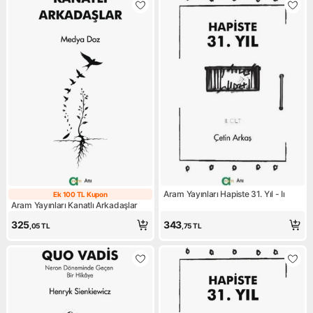
Aram Yayınları Hapiste 31. Yıl - Iı
Ek 100 TL Kupon
Ek 100 TL Kupon
Aram Yayınları Kanatlı Arkadaşlar
325
343
,05
TL
,75
TL