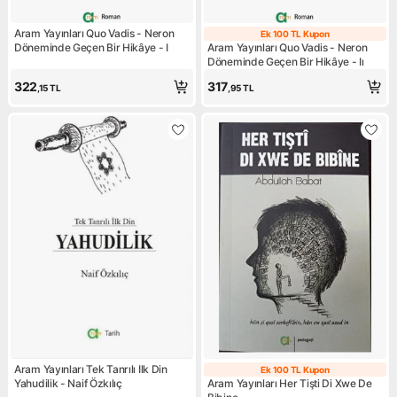
Aram Yayınları Quo Vadis - Neron
Ek 100 TL Kupon
Ek 100 TL Kupo
Döneminde Geçen Bir Hikâye - I
Aram Yayınları Quo Vadis - Neron
Döneminde Geçen Bir Hikâye - Iı
322
317
,15
TL
,95
TL
Aram Yayınları Tek Tanrılı Ilk Din
Ek 100 TL Kupon
Ek 100 TL Kupo
Yahudilik - Naif Özkılıç
Aram Yayınları Her Tişti Di Xwe De