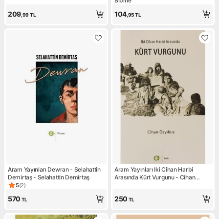
Bibine
209
104
,99
TL
,95
TL
Aram Yayınları Dewran - Selahattin
Aram Yayınları Iki Cihan Harbi
Demirtaş - Selahattin Demirtaş
Arasında Kürt Vurgunu - Cihan
Özyıldız
5
(
2
)
Ürün puanı 5, 2 değerlendirme
570
250
TL
TL